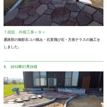
Ｔ様邸 外構工事＜８＞
通路部の御影石コバ積み・石英飛び石・方形テラスの施工を
しました。
9. 2012年07月26日