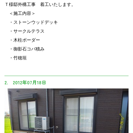
Ｔ様邸外構工事 着工いたします。
＜施工内容＞
・ストーンウッドデッキ
・サークルテラス
・木柱ボーダー
・御影石コバ積み
・竹穂垣
2. 2012年07月18日