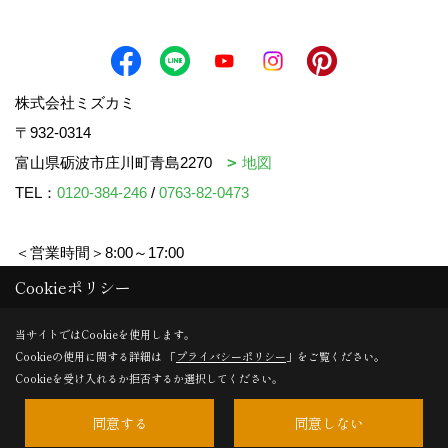
株式会社ミズカミ
〒932-0314
富山県砺波市庄川町青島2270
地図
TEL：
0120-384-246
/
0763-82-0473
＜営業時間＞8:00～17:00
＜定休日＞水曜日・祝日
Cookieポリシー
当サイトではCookieを使用します。
Cookieの使用に関する詳細は 「
プライバシーポリシー
」をご覧ください。
Copyright (c) mizukami. All Rights Reserved.
Cookieを受け入れるか拒否するか選択してください。
同意する
同意しない