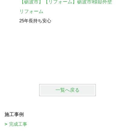
【砺波市】【リフォーム】砺波市I様邸外壁
車庫の外
砺波市 
リフォーム
25年長持ち安心
一覧へ戻る
施工事例
完成工事