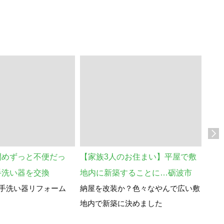
閉めずっと不便だっ
【家族3人のお住まい】平屋で敷
築1
手洗い器を交換
地内に新築することに…砺波市
リー
手洗い器リフォーム
納屋を改装か？色々なやんで広い敷
砺波
地内で新築に決めました