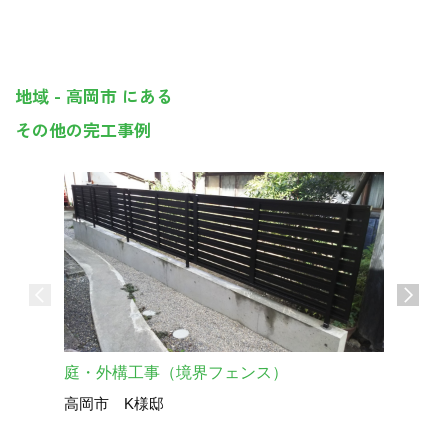
地域 - 高岡市 にある
その他の完工事例
庭・外構工事（境界フェンス）
屋上防水
高岡市 K様邸
高岡市Ｋ