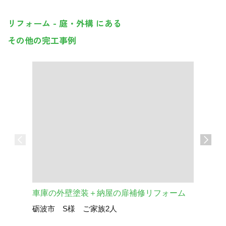
リフォーム - 庭・外構 にある
その他の完工事例
庭リフォ
車庫の外壁塗装＋納屋の扉補修リフォーム
砺波市 S様 ご家族2人
ン）
南砺市