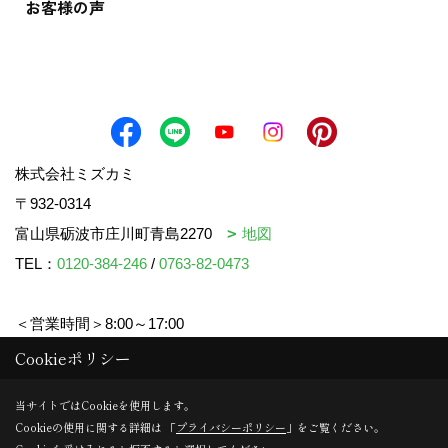
お客様の声
株式会社ミズカミ
〒932-0314
富山県砺波市庄川町青島2270
地図
TEL：
0120-384-246
/
0763-82-0473
＜営業時間＞8:00～17:00
＜定休日＞水曜日・祝日
Cookieポリシー
当サイトではCookieを使用します。
Cookieの使用に関する詳細は 「
プライバシーポリシー
」をご覧ください。
Copyright (c) mizukami. All Rights Reserved.