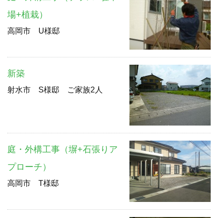
場+植栽）
高岡市 U様邸
新築
射水市 S様邸 ご家族2人
庭・外構工事（塀+石張りア
プローチ）
高岡市 T様邸