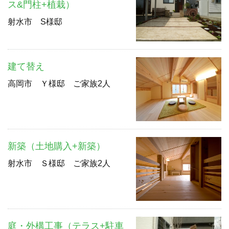
ス&門柱+植栽）
射水市 S様邸
建て替え
高岡市 Ｙ様邸 ご家族2人
新築（土地購入+新築）
射水市 Ｓ様邸 ご家族2人
庭・外構工事（テラス+駐車