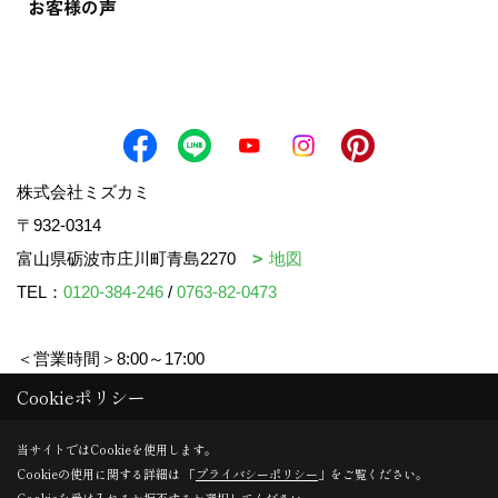
お客様の声
株式会社ミズカミ
〒932-0314
富山県砺波市庄川町青島2270
地図
TEL：
0120-384-246
/
0763-82-0473
＜営業時間＞8:00～17:00
＜定休日＞水曜日・祝日
Cookieポリシー
当サイトではCookieを使用します。
Cookieの使用に関する詳細は 「
プライバシーポリシー
」をご覧ください。
Copyright (c) mizukami. All Rights Reserved.