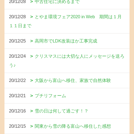
20/12/28
中古住宅に決めるまで
20/12/28
とやま環境フェア2020 in Web 期間は１月
１１日まで
20/12/25
高岡市でLDK改装ほか工事完成
20/12/24
クリスマスには大切な人にメッセージを送ろ
う♪
20/12/22
大阪から富山へ移住、家族で自然体験
20/12/21
プチリフォーム
20/12/16
雪の日は何して過ごす！？
20/12/15
関東から雪の降る富山へ移住した感想