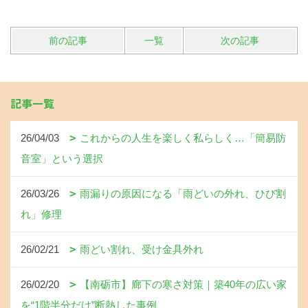
前の記事
一覧
次の記事
記事一覧
26/04/03
これからの人生を楽しく私らしく…「簡易防
音室」という選択
26/03/26
雨漏りの原因になる「雨どいの外れ、ひび割
れ」修理
26/02/21
雨どい割れ、受け金具外れ
26/02/20
【南砺市】廊下の寒さ対策｜築40年の広い家
を“1階半分だけ”断熱した事例