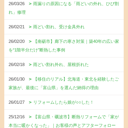
26/03/26
雨漏りの原因になる「雨どいの外れ、ひび割
れ」修理
26/02/21
雨どい割れ、受け金具外れ
26/02/20
【南砺市】廊下の寒さ対策｜築40年の広い家
を“1階半分だけ”断熱した事例
26/02/18
雨どい割れ外れ、屋根折れた
26/01/30
【移住のリアル】北海道・東北を経験したご
家族が、最後に「富山県」を選んだ納得の理由
26/01/27
リフォームしたら娘が○○した！
25/12/16
【富山県・礪波市】断熱リフォームで「家が
本当に暖かくなった」｜お客様の声とアフターフォロー