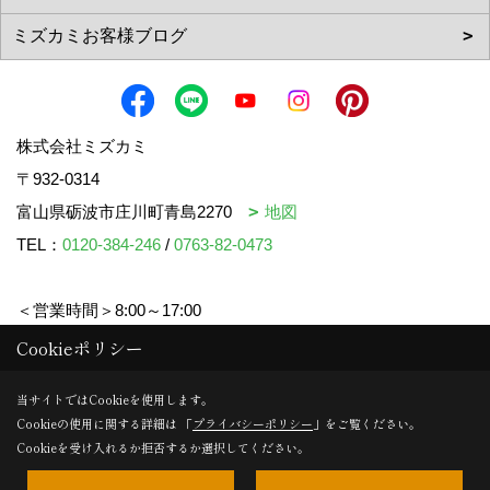
株式会社ミズカミ
〒932-0314
富山県砺波市庄川町青島2270
地図
TEL：
0120-384-246
/
0763-82-0473
＜営業時間＞8:00～17:00
＜定休日＞水曜日・祝日
Cookieポリシー
当サイトではCookieを使用します。
Cookieの使用に関する詳細は 「
プライバシーポリシー
」をご覧ください。
Copyright (c) mizukami. All Rights Reserved.
Cookieを受け入れるか拒否するか選択してください。