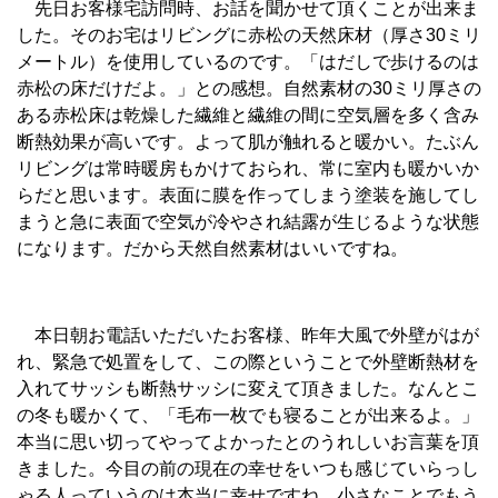
先日お客様宅訪問時、お話を聞かせて頂くことが出来ま
した。そのお宅はリビングに赤松の天然床材（厚さ30ミリ
メートル）を使用しているのです。「はだしで歩けるのは
赤松の床だけだよ。」との感想。自然素材の30ミリ厚さの
ある赤松床は乾燥した繊維と繊維の間に空気層を多く含み
断熱効果が高いです。よって肌が触れると暖かい。たぶん
リビングは常時暖房もかけておられ、常に室内も暖かいか
らだと思います。表面に膜を作ってしまう塗装を施してし
まうと急に表面で空気が冷やされ結露が生じるような状態
になります。だから天然自然素材はいいですね。
本日朝お電話いただいたお客様、昨年大風で外壁がはが
れ、緊急で処置をして、この際ということで外壁断熱材を
入れてサッシも断熱サッシに変えて頂きました。なんとこ
の冬も暖かくて、「毛布一枚でも寝ることが出来るよ。」
本当に思い切ってやってよかったとのうれしいお言葉を頂
きました。今目の前の現在の幸せをいつも感じていらっし
ゃる人っていうのは本当に幸せですね。小さなことでもう