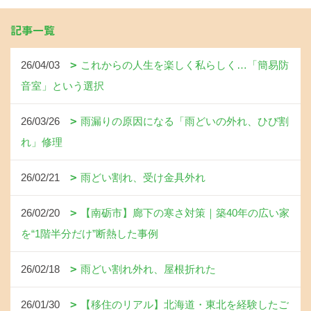
記事一覧
26/04/03
これからの人生を楽しく私らしく…「簡易防
音室」という選択
26/03/26
雨漏りの原因になる「雨どいの外れ、ひび割
れ」修理
26/02/21
雨どい割れ、受け金具外れ
26/02/20
【南砺市】廊下の寒さ対策｜築40年の広い家
を“1階半分だけ”断熱した事例
26/02/18
雨どい割れ外れ、屋根折れた
26/01/30
【移住のリアル】北海道・東北を経験したご