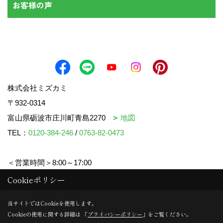
お客様の声
株式会社ミズカミ
〒932-0314
富山県砺波市庄川町青島2270
地図
TEL：
0120-384-246
/
0763-82-0473
＜営業時間＞8:00～17:00
＜定休日＞水曜日・祝日
Cookieポリシー
当サイトではCookieを使用します。
Cookieの使用に関する詳細は 「
プライバシーポリシー
」をご覧ください。
Copyright (c) mizukami. All Rights Reserved.