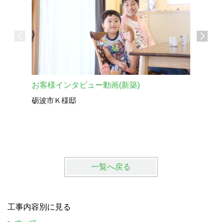
お客様インタビュー動画(新築)
お客様イ
砺波市Ｋ様邸
射水市Ｓ
一覧へ戻る
工事内容別に見る