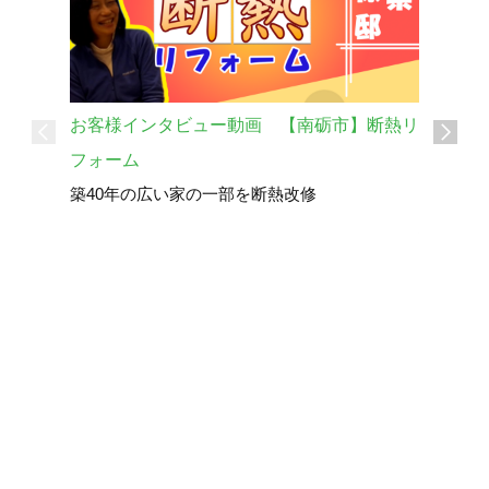
お客様インタビュー動画 【南砺市】断熱リ
フォーム
お客様イ
築40年の広い家の一部を断熱改修
する暮ら
砺波市T