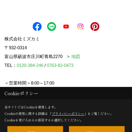
株式会社ミズカミ
〒932-0314
富山県砺波市庄川町青島2270
地図
TEL：
0120-384-246
/
0763-82-0473
＜営業時間＞8:00～17:00
＜定休日＞水曜日・祝日
Cookieポリシー
当サイトではCookieを使用します。
Cookieの使用に関する詳細は 「
プライバシーポリシー
」をご覧ください。
Copyright (c) mizukami. All Rights Reserved.
Cookieを受け入れるか拒否するか選択してください。