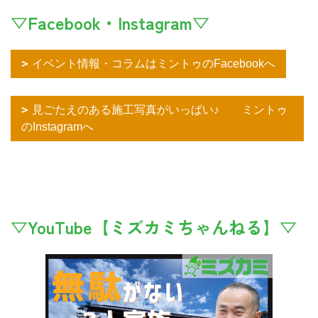
▽Facebook・Instagram▽
イベント情報・コラムはミントゥのFacebookへ
見ごたえのある施工写真がいっぱい♪ ミントゥ
のInstagramへ
▽YouTube【ミズカミちゃんねる】▽