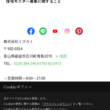
住宅モニター募集に関すること
株式会社ミズカミ
〒932-0314
富山県砺波市庄川町青島2270
地図
TEL：
0120-384-246
/
0763-82-0473
＜営業時間＞8:00～17:00
＜定休日＞水曜日・祝日
Cookieポリシー
当サイトではCookieを使用します。
Cookieの使用に関する詳細は 「
プライバシーポリシー
」をご覧ください。
Copyright (c) mizukami. All Rights Reserved.
Cookieを受け入れるか拒否するか選択してください。