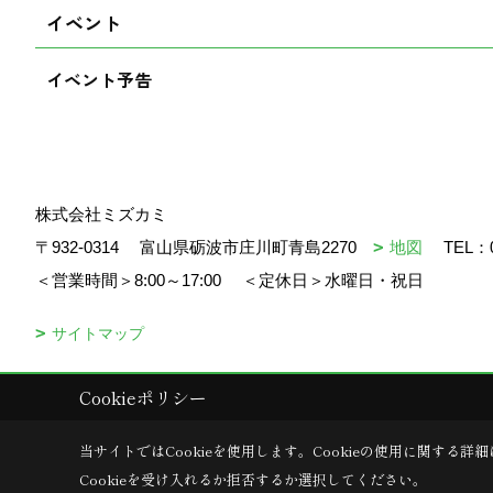
イベント
イベント予告
株式会社ミズカミ
〒932-0314
富山県砺波市庄川町青島2270
地図
TEL：
＜営業時間＞8:00～17:00
＜定休日＞水曜日・祝日
サイトマップ
Cookieポリシー
Copyright (c) mizukami. All Rights Reserved.
当サイトではCookieを使用します。
Cookieの使用に関する詳細
Cookieを受け入れるか拒否するか選択してください。