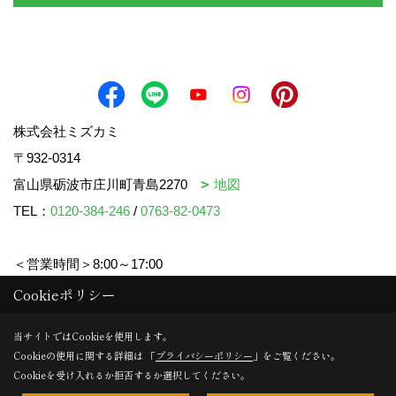
株式会社ミズカミ
〒932-0314
富山県砺波市庄川町青島2270
地図
TEL：
0120-384-246
/
0763-82-0473
＜営業時間＞8:00～17:00
＜定休日＞水曜日・祝日
Cookieポリシー
当サイトではCookieを使用します。
Cookieの使用に関する詳細は 「
プライバシーポリシー
」をご覧ください。
Copyright (c) mizukami. All Rights Reserved.
Cookieを受け入れるか拒否するか選択してください。