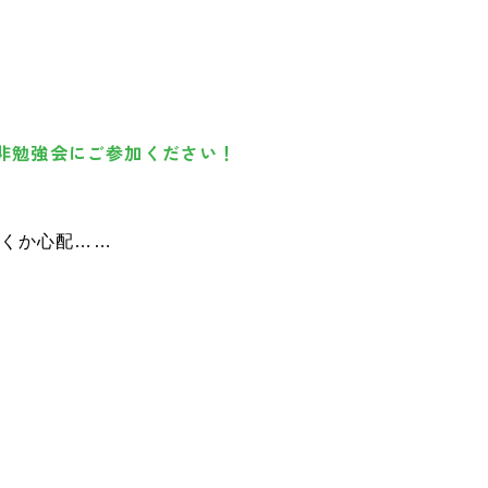
是非勉強会にご参加ください！
くか心配……