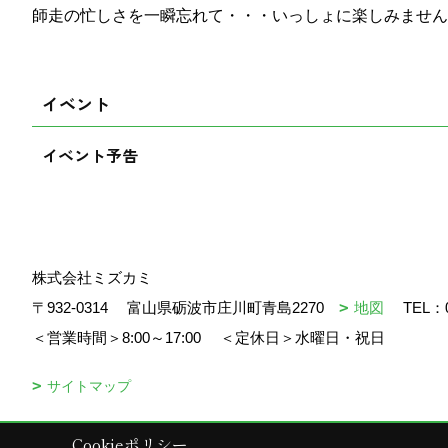
師走の忙しさを一瞬忘れて・・・いっしょに楽しみません
イベント
イベント予告
株式会社ミズカミ
〒932-0314
富山県砺波市庄川町青島2270
地図
TEL：
＜営業時間＞8:00～17:00
＜定休日＞水曜日・祝日
サイトマップ
Cookieポリシー
Copyright (c) mizukami. All Rights Reserved.