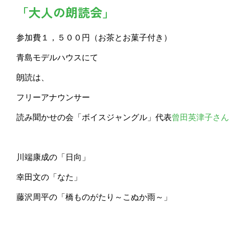
「大人の朗読会」
参加費１，５００円（お茶とお菓子付き）
青島モデルハウスにて
朗読は、
フリーアナウンサー
読み聞かせの会「ボイスジャングル」代表
曾田英津子さん
川端康成の「日向」
幸田文の「なた」
藤沢周平の「橋ものがたり～こぬか雨～」