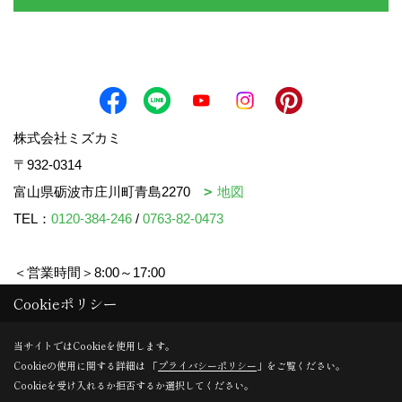
株式会社ミズカミ
〒932-0314
富山県砺波市庄川町青島2270
地図
TEL：
0120-384-246
/
0763-82-0473
＜営業時間＞8:00～17:00
＜定休日＞水曜日・祝日
Cookieポリシー
当サイトではCookieを使用します。
Cookieの使用に関する詳細は 「
プライバシーポリシー
」をご覧ください。
Copyright (c) mizukami. All Rights Reserved.
Cookieを受け入れるか拒否するか選択してください。