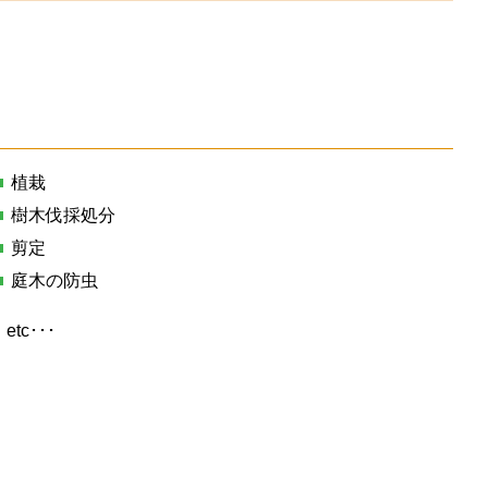
植栽
樹木伐採処分
剪定
庭木の防虫
etc･･･