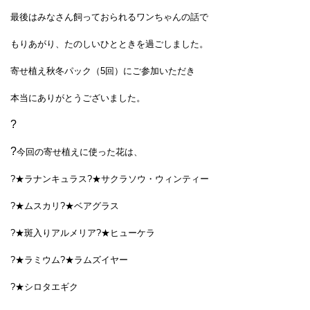
最後はみなさん飼っておられるワンちゃんの話で
もりあがり、たのしいひとときを過ごしました。
寄せ植え秋冬パック（5回）にご参加いただき
本当に
ありがとうございました。
?
?
今回の寄せ植えに使った花は、
?★ラナンキュラス
?★サクラソウ・ウィンティー
?★ムスカリ
?★ベアグラス
?★斑入りアルメリア
?★ヒューケラ
?★ラミウム
?★ラムズイヤー
?★シロタエギク