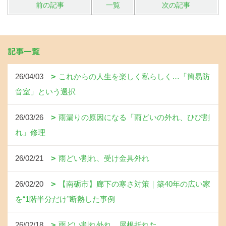
前の記事
一覧
次の記事
記事一覧
26/04/03
これからの人生を楽しく私らしく…「簡易防
音室」という選択
26/03/26
雨漏りの原因になる「雨どいの外れ、ひび割
れ」修理
26/02/21
雨どい割れ、受け金具外れ
26/02/20
【南砺市】廊下の寒さ対策｜築40年の広い家
を“1階半分だけ”断熱した事例
26/02/18
雨どい割れ外れ、屋根折れた