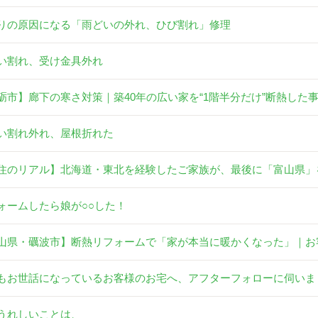
りの原因になる「雨どいの外れ、ひび割れ」修理
い割れ、受け金具外れ
砺市】廊下の寒さ対策｜築40年の広い家を“1階半分だけ”断熱した
い割れ外れ、屋根折れた
住のリアル】北海道・東北を経験したご家族が、最後に「富山県」
ォームしたら娘が○○した！
山県・礪波市】断熱リフォームで「家が本当に暖かくなった」｜お
もお世話になっているお客様のお宅へ、アフターフォローに伺いま
うれしいことは、