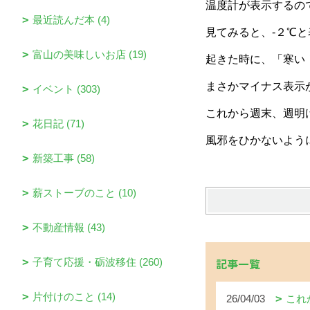
温度計が表示するの
最近読んだ本 (4)
見てみると、-２℃
富山の美味しいお店 (19)
起きた時に、「寒い
まさかマイナス表示
イベント (303)
これから週末、週明
花日記 (71)
風邪をひかないよう
新築工事 (58)
薪ストーブのこと (10)
不動産情報 (43)
記事一覧
子育て応援・砺波移住 (260)
片付けのこと (14)
26/04/03
これ