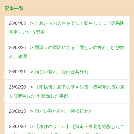
記事一覧
26/04/03
これからの人生を楽しく私らしく…「簡易防
音室」という選択
26/03/26
雨漏りの原因になる「雨どいの外れ、ひび割
れ」修理
26/02/21
雨どい割れ、受け金具外れ
26/02/20
【南砺市】廊下の寒さ対策｜築40年の広い家
を“1階半分だけ”断熱した事例
26/02/18
雨どい割れ外れ、屋根折れた
26/01/30
【移住のリアル】北海道・東北を経験したご