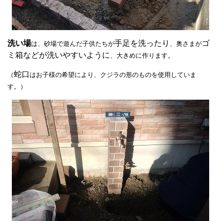
洗い場
手足を洗ったり
ゴ
は、砂場で遊んだ子供たちが
、奥さまが
ミ箱などが洗いやすいように
、大きめに作ります。
蛇口
（
はお子様の希望により、クジラの形のものを使用していま
す。）