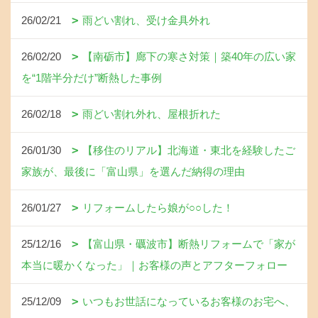
26/02/21
雨どい割れ、受け金具外れ
26/02/20
【南砺市】廊下の寒さ対策｜築40年の広い家
を“1階半分だけ”断熱した事例
26/02/18
雨どい割れ外れ、屋根折れた
26/01/30
【移住のリアル】北海道・東北を経験したご
家族が、最後に「富山県」を選んだ納得の理由
26/01/27
リフォームしたら娘が○○した！
25/12/16
【富山県・礪波市】断熱リフォームで「家が
本当に暖かくなった」｜お客様の声とアフターフォロー
25/12/09
いつもお世話になっているお客様のお宅へ、