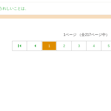
うれしいことは、
1ページ （全217ページ中）
1
2
3
4
5