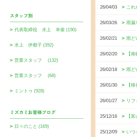
26/04/03
これ
スタッフ別
26/03/26
雨漏
代表取締役 水上 幸俊 (190)
26/02/21
雨ど
水上 伊都子 (392)
26/02/20
【南
営業スタッフ (132)
26/02/18
雨ど
営業スタッフ (68)
26/01/30
【移
ミントゥ (928)
26/01/27
リフ
ミズカミお客様ブログ
25/12/16
【富
日々のこと (169)
25/12/09
いつ