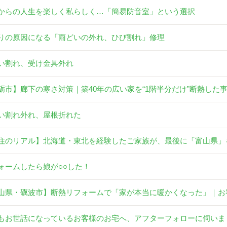
からの人生を楽しく私らしく…「簡易防音室」という選択
りの原因になる「雨どいの外れ、ひび割れ」修理
い割れ、受け金具外れ
砺市】廊下の寒さ対策｜築40年の広い家を“1階半分だけ”断熱した
い割れ外れ、屋根折れた
住のリアル】北海道・東北を経験したご家族が、最後に「富山県」
ォームしたら娘が○○した！
山県・礪波市】断熱リフォームで「家が本当に暖かくなった」｜お
もお世話になっているお客様のお宅へ、アフターフォローに伺いま