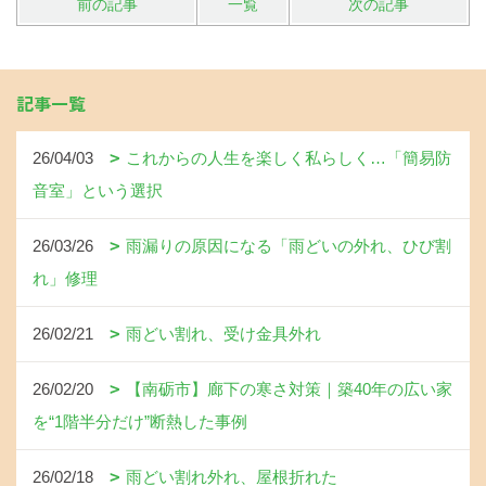
前の記事
一覧
次の記事
記事一覧
26/04/03
これからの人生を楽しく私らしく…「簡易防
音室」という選択
26/03/26
雨漏りの原因になる「雨どいの外れ、ひび割
れ」修理
26/02/21
雨どい割れ、受け金具外れ
26/02/20
【南砺市】廊下の寒さ対策｜築40年の広い家
を“1階半分だけ”断熱した事例
26/02/18
雨どい割れ外れ、屋根折れた