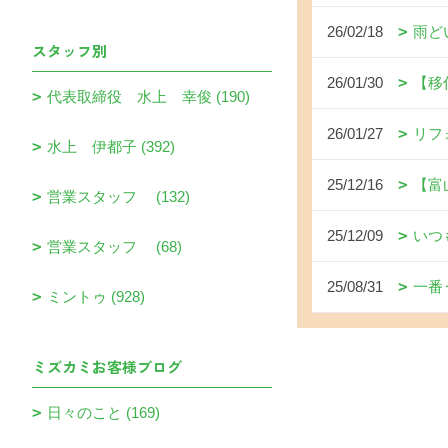
26/02/18
雨ど
スタッフ別
26/01/30
【移
代表取締役 水上 幸俊 (190)
26/01/27
リフ
水上 伊都子 (392)
25/12/16
【富
営業スタッフ (132)
25/12/09
いつ
営業スタッフ (68)
25/08/31
一番
ミントゥ (928)
ミズカミお客様ブログ
日々のこと (169)