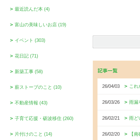
最近読んだ本 (4)
富山の美味しいお店 (19)
イベント (303)
花日記 (71)
記事一覧
新築工事 (58)
26/04/03
これ
薪ストーブのこと (10)
26/03/26
雨漏
不動産情報 (43)
26/02/21
雨ど
子育て応援・砺波移住 (260)
片付けのこと (14)
26/02/20
【南