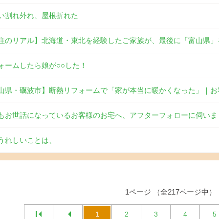
い割れ外れ、屋根折れた
住のリアル】北海道・東北を経験したご家族が、最後に「富山県」
ォームしたら娘が○○した！
山県・礪波市】断熱リフォームで「家が本当に暖かくなった」｜お
もお世話になっているお客様のお宅へ、アフターフォローに伺いま
うれしいことは、
1ページ （全217ページ中）
1
2
3
4
5