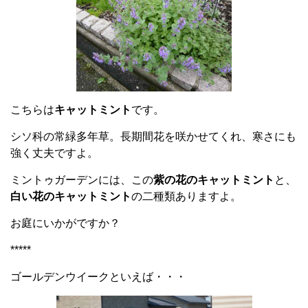
こちらは
キャットミント
です。
シソ科の常緑多年草。長期間花を咲かせてくれ、寒さにも
強く丈夫ですよ。
ミントゥガーデンには
、この
紫の花のキャットミント
と、
白い花のキャットミント
の二種類ありますよ。
お庭にいかがですか？
*****
ゴールデンウイークといえば・・・