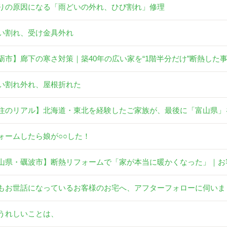
りの原因になる「雨どいの外れ、ひび割れ」修理
い割れ、受け金具外れ
砺市】廊下の寒さ対策｜築40年の広い家を“1階半分だけ”断熱した
い割れ外れ、屋根折れた
住のリアル】北海道・東北を経験したご家族が、最後に「富山県」
ォームしたら娘が○○した！
山県・礪波市】断熱リフォームで「家が本当に暖かくなった」｜お
もお世話になっているお客様のお宅へ、アフターフォローに伺いま
うれしいことは、