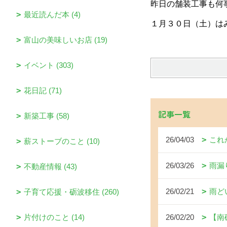
昨日の舗装工事も何
最近読んだ本 (4)
１月３０日（土）は
富山の美味しいお店 (19)
イベント (303)
花日記 (71)
記事一覧
新築工事 (58)
26/04/03
これ
薪ストーブのこと (10)
26/03/26
雨漏
不動産情報 (43)
26/02/21
雨ど
子育て応援・砺波移住 (260)
片付けのこと (14)
26/02/20
【南