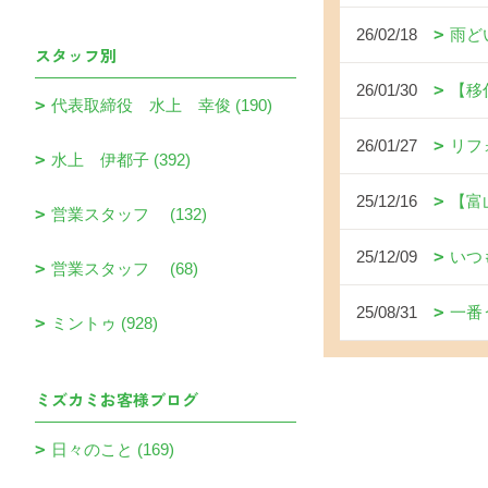
26/02/18
雨ど
スタッフ別
26/01/30
【移
代表取締役 水上 幸俊 (190)
26/01/27
リフ
水上 伊都子 (392)
25/12/16
【富
営業スタッフ (132)
25/12/09
いつ
営業スタッフ (68)
25/08/31
一番
ミントゥ (928)
ミズカミお客様ブログ
日々のこと (169)