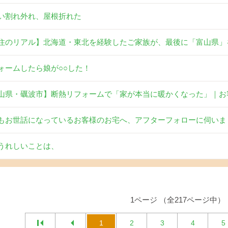
い割れ外れ、屋根折れた
住のリアル】北海道・東北を経験したご家族が、最後に「富山県」
ォームしたら娘が○○した！
山県・礪波市】断熱リフォームで「家が本当に暖かくなった」｜お
もお世話になっているお客様のお宅へ、アフターフォローに伺いま
うれしいことは、
1ページ （全217ページ中）
1
2
3
4
5