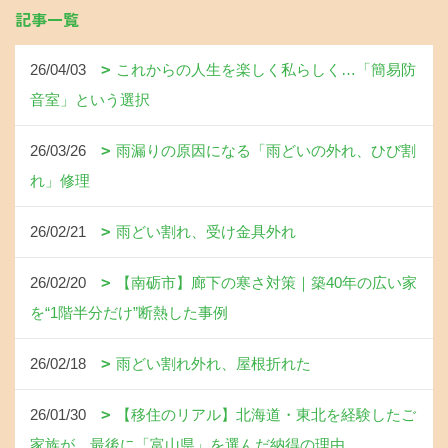
記事一覧
26/04/03
これからの人生を楽しく私らしく…「簡易防
音室」という選択
26/03/26
雨漏りの原因になる「雨どいの外れ、ひび割
れ」修理
26/02/21
雨どい割れ、受け金具外れ
26/02/20
【南砺市】廊下の寒さ対策｜築40年の広い家
を“1階半分だけ”断熱した事例
26/02/18
雨どい割れ外れ、屋根折れた
26/01/30
【移住のリアル】北海道・東北を経験したご
家族が、最後に「富山県」を選んだ納得の理由