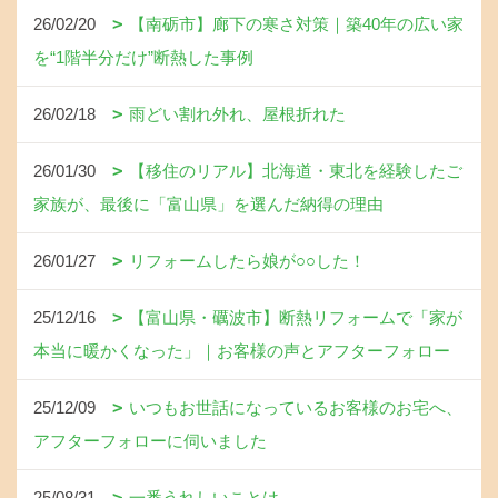
26/02/20
【南砺市】廊下の寒さ対策｜築40年の広い家
を“1階半分だけ”断熱した事例
26/02/18
雨どい割れ外れ、屋根折れた
26/01/30
【移住のリアル】北海道・東北を経験したご
家族が、最後に「富山県」を選んだ納得の理由
26/01/27
リフォームしたら娘が○○した！
25/12/16
【富山県・礪波市】断熱リフォームで「家が
本当に暖かくなった」｜お客様の声とアフターフォロー
25/12/09
いつもお世話になっているお客様のお宅へ、
アフターフォローに伺いました
25/08/31
一番うれしいことは、