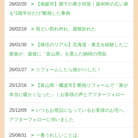
26/02/20
【南砺市】廊下の寒さ対策｜築40年の広い家
を“1階半分だけ”断熱した事例
26/02/18
雨どい割れ外れ、屋根折れた
26/01/30
【移住のリアル】北海道・東北を経験したご
家族が、最後に「富山県」を選んだ納得の理由
26/01/27
リフォームしたら娘が○○した！
25/12/16
【富山県・礪波市】断熱リフォームで「家が
本当に暖かくなった」｜お客様の声とアフターフォロー
25/12/09
いつもお世話になっているお客様のお宅へ、
アフターフォローに伺いました
25/08/31
一番うれしいことは、