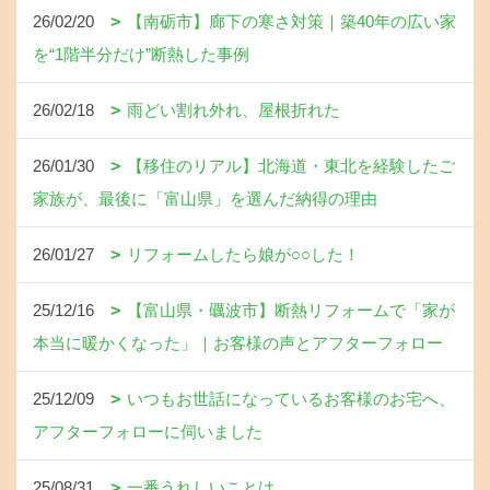
26/02/20
【南砺市】廊下の寒さ対策｜築40年の広い家
を“1階半分だけ”断熱した事例
26/02/18
雨どい割れ外れ、屋根折れた
26/01/30
【移住のリアル】北海道・東北を経験したご
家族が、最後に「富山県」を選んだ納得の理由
26/01/27
リフォームしたら娘が○○した！
25/12/16
【富山県・礪波市】断熱リフォームで「家が
本当に暖かくなった」｜お客様の声とアフターフォロー
25/12/09
いつもお世話になっているお客様のお宅へ、
アフターフォローに伺いました
25/08/31
一番うれしいことは、