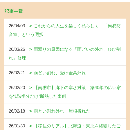
記事一覧
26/04/03
これからの人生を楽しく私らしく…「簡易防
音室」という選択
26/03/26
雨漏りの原因になる「雨どいの外れ、ひび割
れ」修理
26/02/21
雨どい割れ、受け金具外れ
26/02/20
【南砺市】廊下の寒さ対策｜築40年の広い家
を“1階半分だけ”断熱した事例
26/02/18
雨どい割れ外れ、屋根折れた
26/01/30
【移住のリアル】北海道・東北を経験したご