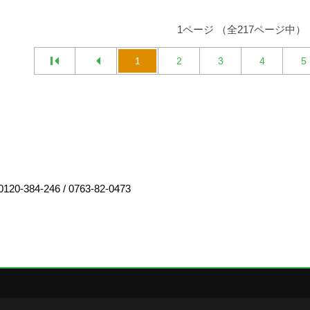
1ページ （全217ページ中）
1
2
3
4
5
0120-384-246
/
0763-82-0473