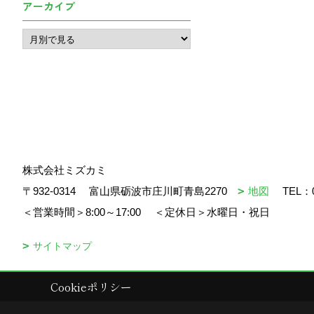
アーカイブ
株式会社ミズカミ
〒932-0314
富山県砺波市庄川町青島2270
地図
TEL：
＜営業時間＞8:00～17:00
＜定休日＞水曜日・祝日
サイトマップ
Cookieポリシー
Copyright (c) mizukami. All Rights Reserved.