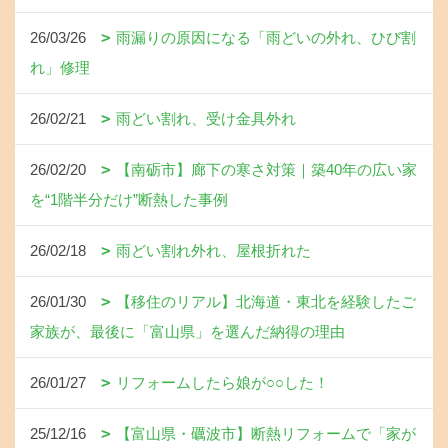
26/03/26
雨漏りの原因になる「雨どいの外れ、ひび割
れ」修理
26/02/21
雨どい割れ、受け金具外れ
26/02/20
【南砺市】廊下の寒さ対策｜築40年の広い家
を“1階半分だけ”断熱した事例
26/02/18
雨どい割れ外れ、屋根折れた
26/01/30
【移住のリアル】北海道・東北を経験したご
家族が、最後に「富山県」を選んだ納得の理由
26/01/27
リフォームしたら娘が○○した！
25/12/16
【富山県・礪波市】断熱リフォームで「家が