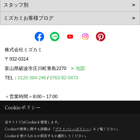
株式会社ミズカミ
〒932-0314
富山県砺波市庄川町青島2270
地図
TEL：
0120-384-246
/
0763-82-0473
＜営業時間＞8:00～17:00
＜定休日＞水曜日・祝日
Cookieポリシー
当サイトではCookieを使用します。
Cookieの使用に関する詳細は 「
プライバシーポリシー
」をご覧ください。
Copyright (c) mizukami. All Rights Reserved.
Cookieを受け入れるか拒否するか選択してください。