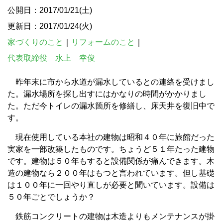
公開日：2017/01/21(土)
更新日：2017/01/24(火)
家づくりのこと
｜
リフォームのこと
｜
代表取締役 水上 幸俊
昨年末に市から水道が漏水しているとの連絡を受けまし
た。漏水場所を探し出すにはかなりの時間がかかりまし
た。ただ今トイレの漏水箇所を修繕し、床天井を復旧中で
す。
現在使用している本社の建物は昭和４０年に旅館だった
実家を一部改築したものです。ちょうど５１年たった建物
です。建物は５０年もすると設備関係が痛んできます。木
造の建物なら２００年はもつと言われています。但し基礎
は１００年に一回やり直しが必要と聞いています。設備は
５０年ごとでしょうか？
鉄筋コンクリートの建物は木造よりもメンテナンスが掛