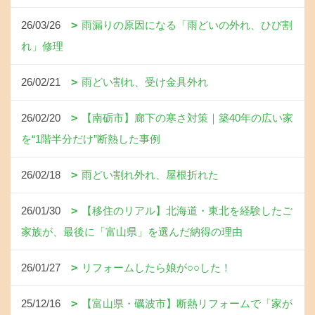
26/03/26
雨漏りの原因になる「雨どいの外れ、ひび割
れ」修理
26/02/21
雨どい割れ、受け金具外れ
26/02/20
【南砺市】廊下の寒さ対策｜築40年の広い家
を“1階半分だけ”断熱した事例
26/02/18
雨どい割れ外れ、屋根折れた
26/01/30
【移住のリアル】北海道・東北を経験したご
家族が、最後に「富山県」を選んだ納得の理由
26/01/27
リフォームしたら娘が○○した！
25/12/16
【富山県・礪波市】断熱リフォームで「家が