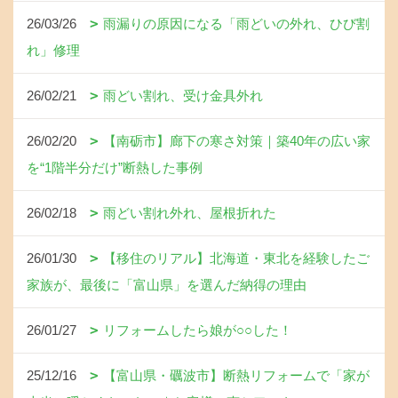
26/03/26
雨漏りの原因になる「雨どいの外れ、ひび割
れ」修理
26/02/21
雨どい割れ、受け金具外れ
26/02/20
【南砺市】廊下の寒さ対策｜築40年の広い家
を“1階半分だけ”断熱した事例
26/02/18
雨どい割れ外れ、屋根折れた
26/01/30
【移住のリアル】北海道・東北を経験したご
家族が、最後に「富山県」を選んだ納得の理由
26/01/27
リフォームしたら娘が○○した！
25/12/16
【富山県・礪波市】断熱リフォームで「家が