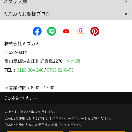
株式会社ミズカミ
〒932-0314
富山県砺波市庄川町青島2270
地図
TEL：
0120-384-246
/
0763-82-0473
＜営業時間＞8:00～17:00
＜定休日＞水曜日・祝日
Cookieポリシー
当サイトではCookieを使用します。
Cookieの使用に関する詳細は 「
プライバシーポリシー
」をご覧ください。
Copyright (c) mizukami. All Rights Reserved.
Cookieを受け入れるか拒否するか選択してください。