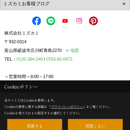
株式会社ミズカミ
〒932-0314
富山県砺波市庄川町青島2270
地図
TEL：
0120-384-246
/
0763-82-0473
＜営業時間＞8:00～17:00
＜定休日＞水曜日・祝日
Cookieポリシー
当サイトではCookieを使用します。
Cookieの使用に関する詳細は 「
プライバシーポリシー
」をご覧ください。
Copyright (c) mizukami. All Rights Reserved.
Cookieを受け入れるか拒否するか選択してください。
同意する
同意しない