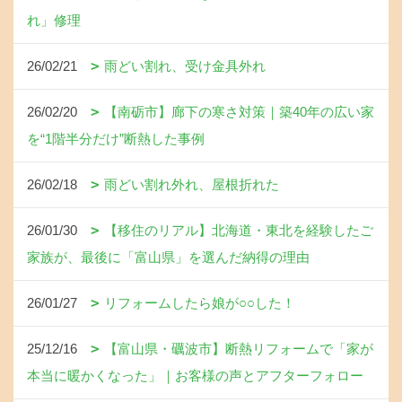
れ」修理
26/02/21
雨どい割れ、受け金具外れ
26/02/20
【南砺市】廊下の寒さ対策｜築40年の広い家
を“1階半分だけ”断熱した事例
26/02/18
雨どい割れ外れ、屋根折れた
26/01/30
【移住のリアル】北海道・東北を経験したご
家族が、最後に「富山県」を選んだ納得の理由
26/01/27
リフォームしたら娘が○○した！
25/12/16
【富山県・礪波市】断熱リフォームで「家が
本当に暖かくなった」｜お客様の声とアフターフォロー