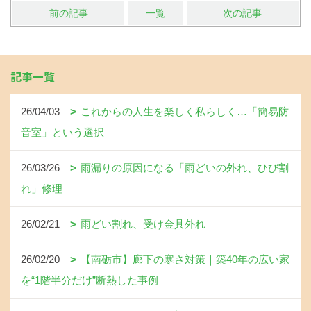
前の記事
一覧
次の記事
記事一覧
26/04/03
これからの人生を楽しく私らしく…「簡易防
音室」という選択
26/03/26
雨漏りの原因になる「雨どいの外れ、ひび割
れ」修理
26/02/21
雨どい割れ、受け金具外れ
26/02/20
【南砺市】廊下の寒さ対策｜築40年の広い家
を“1階半分だけ”断熱した事例