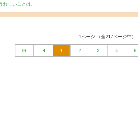
うれしいことは、
1ページ （全217ページ中）
1
2
3
4
5