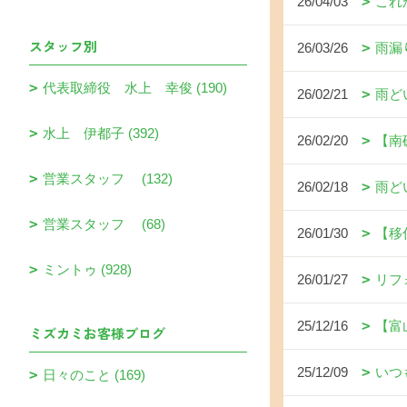
26/04/03
これ
スタッフ別
26/03/26
雨漏
代表取締役 水上 幸俊 (190)
26/02/21
雨ど
水上 伊都子 (392)
26/02/20
【南
営業スタッフ (132)
26/02/18
雨ど
営業スタッフ (68)
26/01/30
【移
ミントゥ (928)
26/01/27
リフ
25/12/16
【富
ミズカミお客様ブログ
25/12/09
いつ
日々のこと (169)