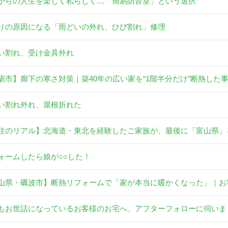
からの人生を楽しく私らしく…「簡易防音室」という選択
りの原因になる「雨どいの外れ、ひび割れ」修理
い割れ、受け金具外れ
砺市】廊下の寒さ対策｜築40年の広い家を“1階半分だけ”断熱した
い割れ外れ、屋根折れた
住のリアル】北海道・東北を経験したご家族が、最後に「富山県」
ォームしたら娘が○○した！
山県・礪波市】断熱リフォームで「家が本当に暖かくなった」｜お
もお世話になっているお客様のお宅へ、アフターフォローに伺いま