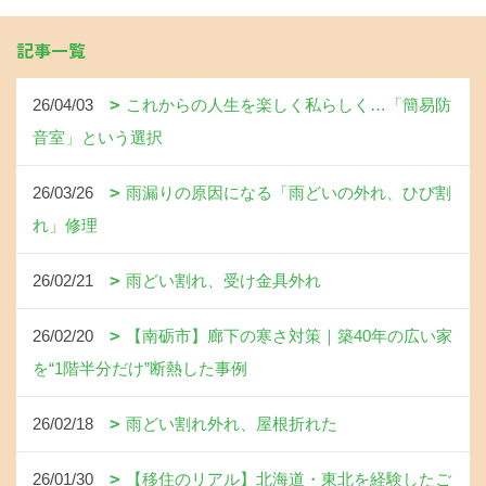
記事一覧
26/04/03
これからの人生を楽しく私らしく…「簡易防
音室」という選択
26/03/26
雨漏りの原因になる「雨どいの外れ、ひび割
れ」修理
26/02/21
雨どい割れ、受け金具外れ
26/02/20
【南砺市】廊下の寒さ対策｜築40年の広い家
を“1階半分だけ”断熱した事例
26/02/18
雨どい割れ外れ、屋根折れた
26/01/30
【移住のリアル】北海道・東北を経験したご