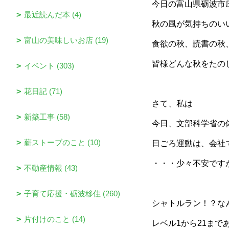
今日の富山県砺波市
最近読んだ本 (4)
秋の風が気持ちのい
富山の美味しいお店 (19)
食欲の秋、読書の秋
皆様どんな秋をたの
イベント (303)
花日記 (71)
さて、私は
新築工事 (58)
今日、文部科学省の
薪ストーブのこと (10)
日ごろ運動は、会社
・・・少々不安です
不動産情報 (43)
子育て応援・砺波移住 (260)
シャトルラン！？な
片付けのこと (14)
レベル1から21まで