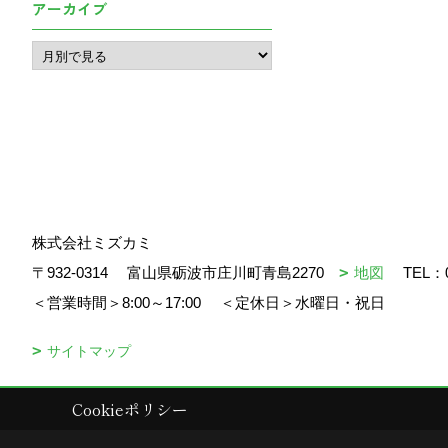
アーカイブ
株式会社ミズカミ
〒932-0314
富山県砺波市庄川町青島2270
地図
TEL：
＜営業時間＞8:00～17:00
＜定休日＞水曜日・祝日
サイトマップ
Cookieポリシー
Copyright (c) mizukami. All Rights Reserved.