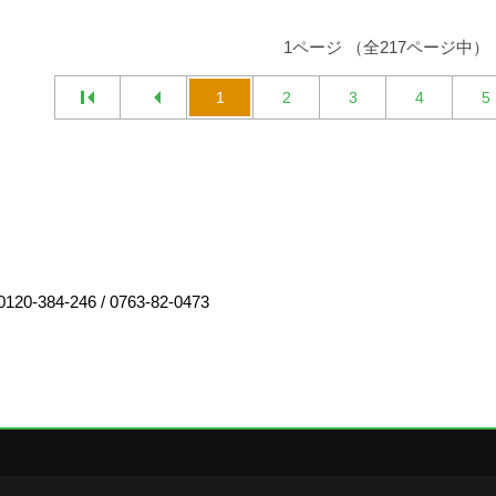
1ページ （全217ページ中）
1
2
3
4
5
0120-384-246
/
0763-82-0473