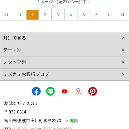
1ページ （全217ページ中）
1
2
3
4
5
6
株式会社ミズカミ
〒932-0314
富山県砺波市庄川町青島2270
地図