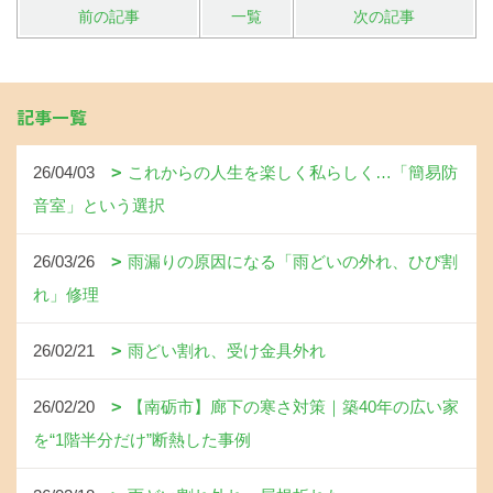
前の記事
一覧
次の記事
記事一覧
26/04/03
これからの人生を楽しく私らしく…「簡易防
音室」という選択
26/03/26
雨漏りの原因になる「雨どいの外れ、ひび割
れ」修理
26/02/21
雨どい割れ、受け金具外れ
26/02/20
【南砺市】廊下の寒さ対策｜築40年の広い家
を“1階半分だけ”断熱した事例