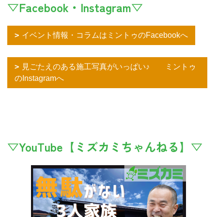
▽Facebook・Instagram▽
イベント情報・コラムはミントゥのFacebookへ
見ごたえのある施工写真がいっぱい♪ ミントゥ
のInstagramへ
▽YouTube【ミズカミちゃんねる】▽