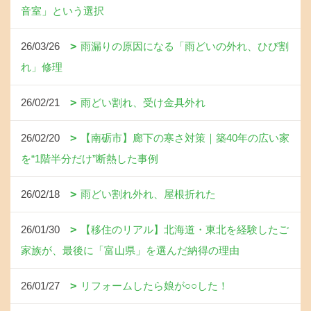
音室」という選択
26/03/26
雨漏りの原因になる「雨どいの外れ、ひび割
れ」修理
26/02/21
雨どい割れ、受け金具外れ
26/02/20
【南砺市】廊下の寒さ対策｜築40年の広い家
を“1階半分だけ”断熱した事例
26/02/18
雨どい割れ外れ、屋根折れた
26/01/30
【移住のリアル】北海道・東北を経験したご
家族が、最後に「富山県」を選んだ納得の理由
26/01/27
リフォームしたら娘が○○した！