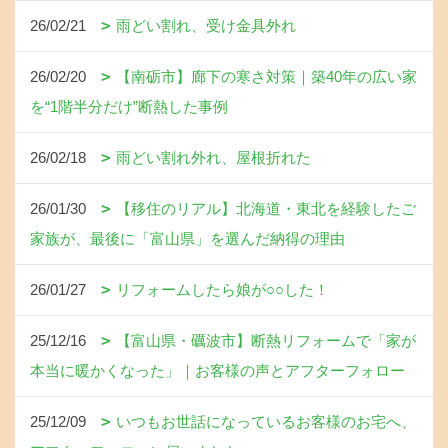
26/02/21
雨どい割れ、受け金具外れ
26/02/20
【南砺市】廊下の寒さ対策｜築40年の広い家
を“1階半分だけ”断熱した事例
26/02/18
雨どい割れ外れ、屋根折れた
26/01/30
【移住のリアル】北海道・東北を経験したご
家族が、最後に「富山県」を選んだ納得の理由
26/01/27
リフォームしたら娘が○○した！
25/12/16
【富山県・礪波市】断熱リフォームで「家が
本当に暖かくなった」｜お客様の声とアフターフォロー
25/12/09
いつもお世話になっているお客様のお宅へ、